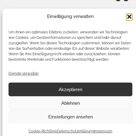
Einwilligung verwalten
Psychosomatische Fachklinik
Simbach am
Inn
Um Ihnen ein optimales Erlebnis zu bieten, verwenden wir Technologien
Tel.:
08571/980-7610
oder
-7611
wie Cookies, um Geräteinformationen zu speichern und/oder darauf
psychosomatik@rottalinnkliniken.de
zuzugreifen. Wenn Sie diesen Technologien zustimmen, können wir Daten
Simbach am Inn
wie das Surfverhalten oder eindeutige IDs auf dieser Website verarbeiten.
Wenn Sie Ihre Einwilligung nicht erteilen oder zurückziehen, können
bestimmte Merkmale und Funktionen beeinträchtigt werden.
Für Patienten
Impressum
Dienste verwalten
Für Angehörige
Datenschutz
Akzeptieren
Für Zuweiser
Rottal-Inn Kliniken
Ablehnen
Einstellungen ansehen
©
2026
Psychosomatische Fachklinik Simbach am Inn · Standort des
Cookie-Richtlinie
Datenschutzerklärung
Impressum
kommunalen Unternehmens Rottal-Inn Kliniken